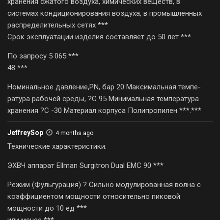
хранения сжатого воздуха, химических веществ, в
системах кондиционирования воздуха, в промышленных
распределительных сетях ***
Срок эксплуатации изделия составляет до 50 лет ***
По запросу 5 065 ***
48 ***
Номи­наль­ное дав­ле­ние,PN, бар 20 Макси­маль­ная темпе­
рату­ра ра­бочей среды, ?С 95 Мини­мальная темпе­ратура
хране­ния ?С -30 Мате­риал кор­пуса Полип­ропи­лен ***.***
JeffreySop
4 months ago
Технические характеристики:
ЭХВЧ аппарат Ellman Surgitron Dual EMC 90 ***
Режим (Фульгурация) ? Сильно модулированная волна с
коэффициентом мощности относительно пиковой
мощности до 10 ед ***
или менее ***